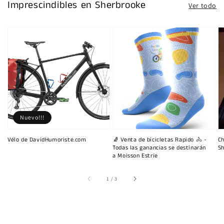
Imprescindibles en Sherbrooke
Ver todo
Nuevo!!!
Vélo de DavidHumoriste.com
🧦 Venta de bicicletas Rapido 🚴 -
Ch
Todas las ganancias se destinarán
Sh
a Moisson Estrie
de
1
/
3