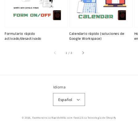
Formulario rápido
Calendario rápido (soluciones de
Ho
activado/desactivado
Google Workspace)
en
de
1
/
3
Idioma
Español
© 2026,
FastHoraire.ca RapidoVélo.com Fast123.ca
Tecnología de Shopify