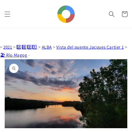
Ir
directamente
al contenido
Carrito
>
2021
>
2️⃣0️⃣2️⃣1️⃣
>
ALBA
>
Vista del puente Jacques Cartier 1
>
Ir
🏖️ Río Magog
-
directamente
a la
información
del producto
Abrir
elemento
multimedia
1
en
vista
de
galería