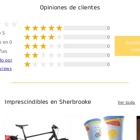
Opiniones de clientes
0
e 5
0
 en 0
Escrib
0
res
ñas
0
do por
0
views
Imprescindibles en Sherbrooke
Ver todo