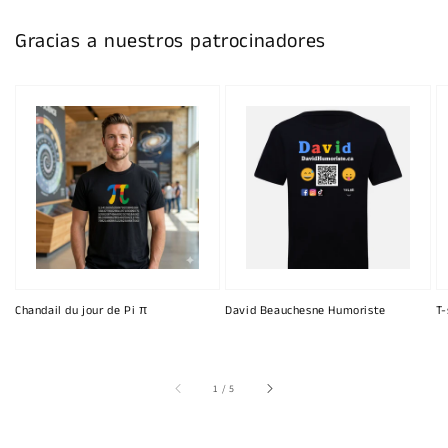
Gracias a nuestros patrocinadores
Chandail du jour de Pi π
David Beauchesne Humoriste
T-
de
1
/
5