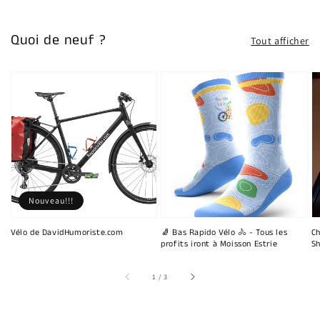
Quoi de neuf ?
Tout afficher
Nouveau!!!
Vélo de DavidHumoriste.com
🧦 Bas Rapido Vélo 🚴 - Tous les
Ch
profits iront à Moisson Estrie
Sh
sur
1
/
3