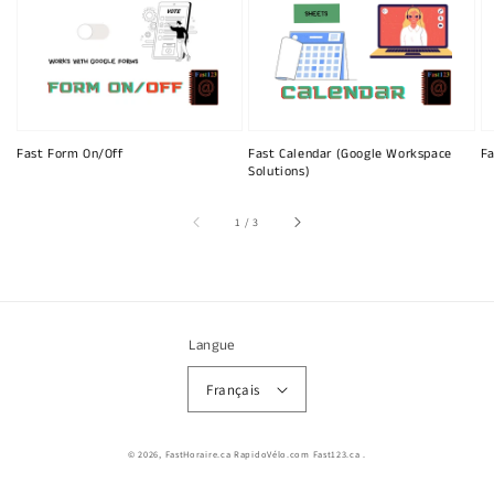
Fast Form On/Off
Fast Calendar (Google Workspace
Fa
Solutions)
sur
1
/
3
Langue
Français
© 2026,
FastHoraire.ca RapidoVélo.com Fast123.ca
.