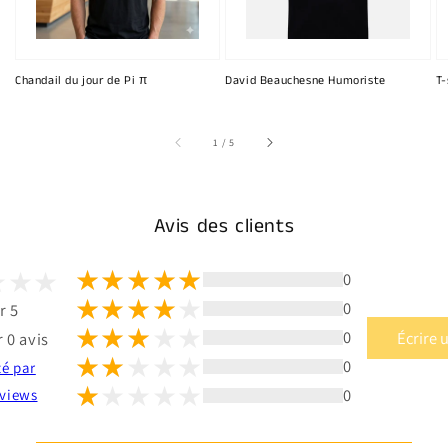
Chandail du jour de Pi π
David Beauchesne Humoriste
T-
sur
1
/
5
Avis des clients
0
0
r 5
0
Écrire 
 0 avis
0
té par
0
views