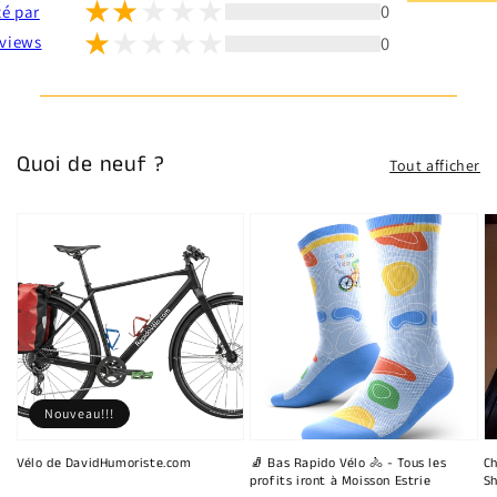
0
té par
0
views
Quoi de neuf ?
Tout afficher
Nouveau!!!
Vélo de DavidHumoriste.com
🧦 Bas Rapido Vélo 🚴 - Tous les
Ch
profits iront à Moisson Estrie
Sh