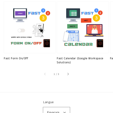
Fast Form On/Off
Fast Calendar (Google Workspace
Fa
Solutions)
sur
1
/
3
Langue
Français