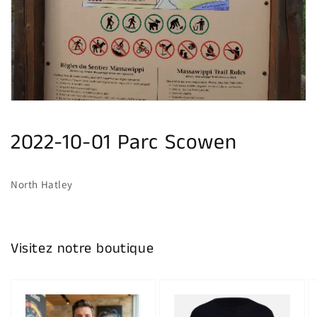
multimédia
dans
la
vue
de
la
galerie
2022-10-01 Parc Scowen
North Hatley
Visitez notre boutique