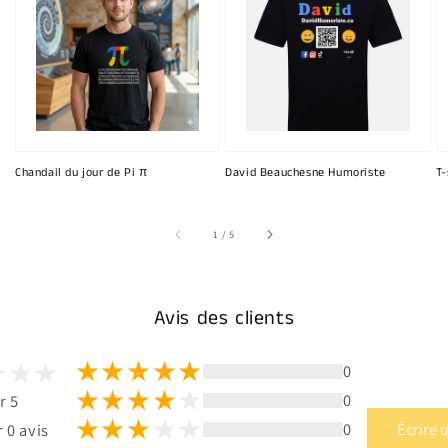
Chandail du jour de Pi π
David Beauchesne Humoriste
T-
sur
1
/
5
Avis des clients
0
0
r 5
0
Écrire 
 0 avis