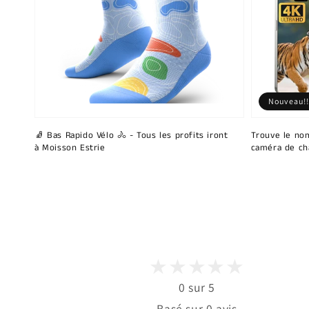
Nouveau!!
🧦 Bas Rapido Vélo 🚴 - Tous les profits iront
Trouve le nom
à Moisson Estrie
caméra de ch
0 sur 5
Basé sur 0 avis