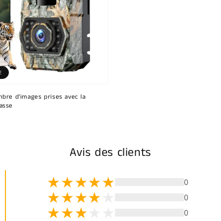
!
bre d'images prises avec la
asse
Avis des clients
0
0
0