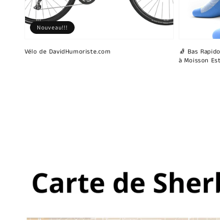
Nouveau!!!
Vélo de DavidHumoriste.com
🧦 Bas Rapido
à Moisson Est