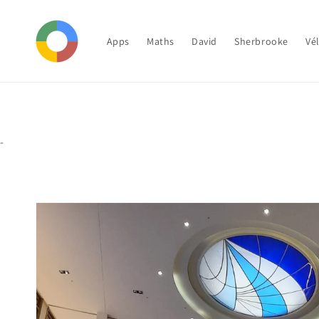
et
passer
au
contenu
Apps
Maths
David
Sherbrooke
Vé
-
Passer aux
informations
produits