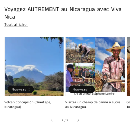
Voyagez AUTREMENT au Nicaragua avec Viva
Nica
Tout afficher
Nouveau!!!
Nouveau!!!
Volcan Concepción (Ometepe,
Visitez un champ de canne à sucre
Co
Nicaragua)
au Nicaragua.
Ju
sur
1
/
3