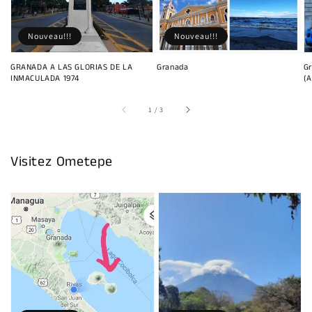
Nouveau!!!
Nouveau!!!
GRANADA A LAS GLORIAS DE LA
Granada
Gr
INMACULADA 1974
(A
sur
1
/
3
Visitez Ometepe