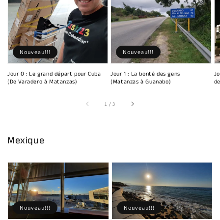
Nouveau!!!
Nouveau!!!
Jour 0 : Le grand départ pour Cuba
Jour 1 : La bonté des gens
Jo
(De Varadero à Matanzas)
(Matanzas à Guanabo)
de
sur
1
/
3
Mexique
Nouveau!!!
Nouveau!!!